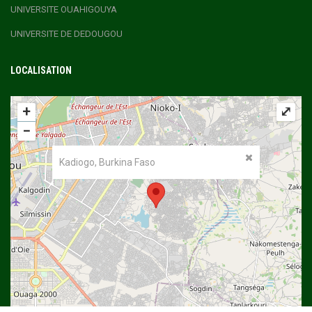
UNIVERSITE OUAHIGOUYA
UNIVERSITE DE DEDOUGOU
LOCALISATION
+
⤢
−
Kadiogo, Burkina Faso