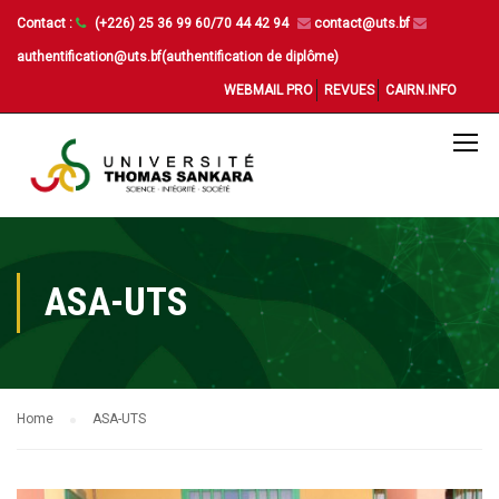
Contact :
(+226) 25 36 99 60/70 44 42 94
contact@uts.bf
authentification@uts.bf(authentification de diplôme)
WEBMAIL PRO
REVUES
CAIRN.INFO
ASA-UTS
Home
ASA-UTS