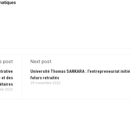
matiques
s post
Next post
trative
Université Thomas SANKARA : l’entrepreneuriat initié
 et des
futurs retraités
29 novembre 2022
étaires
re 2022