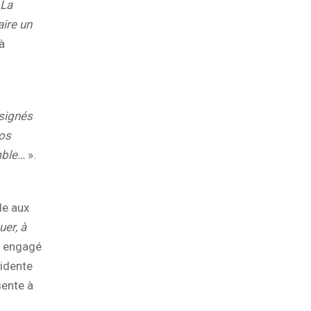
La
aire un
à
ssignés
vos
mble…
».
le aux
uer, à
le engagé
sidente
sente à