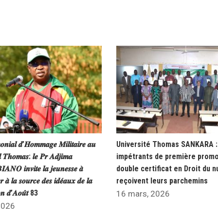
𝒐𝒏𝒊𝒂𝒍 𝒅’𝑯𝒐𝒎𝒎𝒂𝒈𝒆 𝑴𝒊𝒍𝒊𝒕𝒂𝒊𝒓𝒆 𝒂𝒖
Université Thomas SANKARA : 
𝒍 𝑻𝒉𝒐𝒎𝒂𝒔: 𝒍𝒆 𝑷𝒓 𝑨𝒅𝒋𝒊𝒎𝒂
impétrants de première promo
𝑵𝑶 𝒊𝒏𝒗𝒊𝒕𝒆 𝒍𝒂 𝒋𝒆𝒖𝒏𝒆𝒔𝒔𝒆 𝒂̀
double certificat en Droit du 
𝒓 𝒂̀ 𝒍𝒂 𝒔𝒐𝒖𝒓𝒄𝒆 𝒅𝒆𝒔 𝒊𝒅𝒆́𝒂𝒖𝒙 𝒅𝒆 𝒍𝒂
reçoivent leurs parchemins
𝒐𝒏 𝒅’𝑨𝒐𝒖̂𝒕 83
16 mars, 2026
 2026