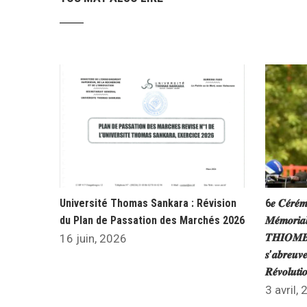
Université Thomas Sankara : Révision
6𝒆 𝑪𝒆́𝒓𝒆́𝒎
du Plan de Passation des Marchés 2026
𝑴𝒆́𝒎𝒐𝒓𝒊𝒂
𝑻𝑯𝑰𝑶𝑴𝑩𝑰
16 juin, 2026
𝒔’𝒂𝒃𝒓𝒆𝒖𝒗𝒆
𝑹𝒆́𝒗𝒐𝒍𝒖𝒕
3 avril,