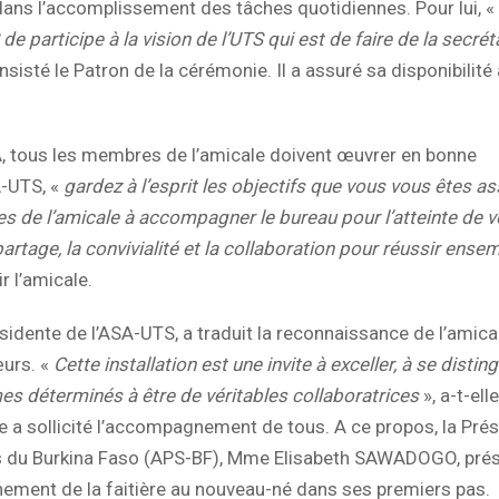
dans l’accomplissement des tâches quotidiennes. Pour lui, «
e participe à la vision de l’UTS qui est de faire de la secrét
insisté le Patron de la cérémonie. Il a assuré sa disponibilité 
ous les membres de l’amicale doivent œuvrer en bonne
A-UTS, «
gardez à l’esprit les objectifs que vous vous êtes a
res de l’amicale à accompagner le bureau pour l’atteinte de 
artage, la convivialité et la collaboration pour réussir ense
r l’amicale.
ente de l’ASA-UTS, a traduit la reconnaissance de l’amica
œurs. «
Cette installation est une invite à exceller, à se disting
es déterminés à être de véritables collaboratrices
», a-t-el
te a sollicité l’accompagnement de tous. A ce propos, la Pré
res du Burkina Faso (APS-BF), Mme Elisabeth SAWADOGO, pré
nement de la faitière au nouveau-né dans ses premiers pas.