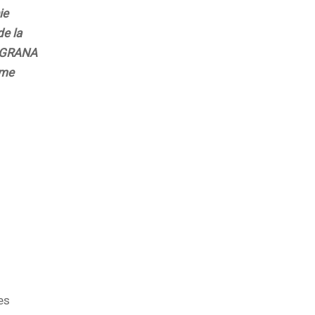
ie
de la
UNGRANA
Mme
es