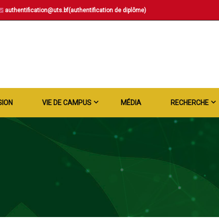
authentification@uts.bf(authentification de diplôme)
SION
VIE DE CAMPUS
MÉDIA
RECHERCHE