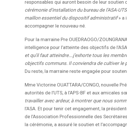
responsables qui auront besoin de leur soutien 
cérémonie d’installation du bureau de l’ASA-UTS d
maillon essentiel du dispositif administratif
» a 
accompagner le nouveau-né.
Pour la marraine Pre OUEDRAOGO/ZOUNGRANA, t
intelligence pour l’atteinte des objectifs de l’AS
et qu’il faut atteindre….j’exhorte tous les memb
objectifs communs. Il conviendra de cultiver le p
Du reste, la marraine reste engagée pour souteni
Mme Victorine OUATTARA/CONGO, nouvelle Présid
autorités de l’UTS, à l’APS-BF et aux amicales s
travailler avec ardeur, à montrer que nous somm
l’ASA. Et pour tenir cet engagement, la présiden
de l’Association Professionnelle des Secrétai
la cérémonie, a assuré le soutien et l’accompag