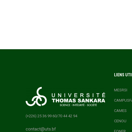
LIENS UTI
MESRSI
CAMPUSF
CAMES
(+226) 25 36 99 60/70 44 42 94
CENOU
contact@uts.bf
FONER