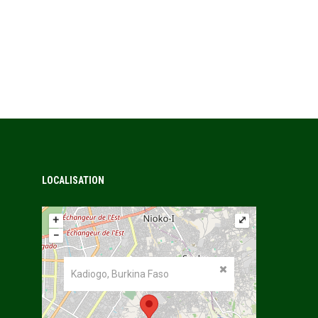
LOCALISATION
+
⤢
−
Kadiogo, Burkina Faso