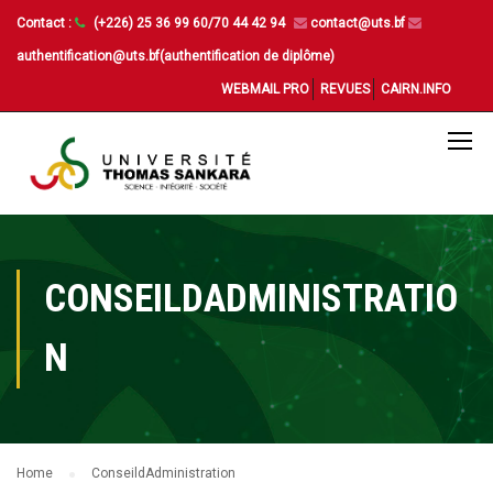
Contact :
(+226) 25 36 99 60/70 44 42 94
contact@uts.bf
authentification@uts.bf(authentification de diplôme)
WEBMAIL PRO
REVUES
CAIRN.INFO
CONSEILDADMINISTRATIO
N
Home
ConseildAdministration