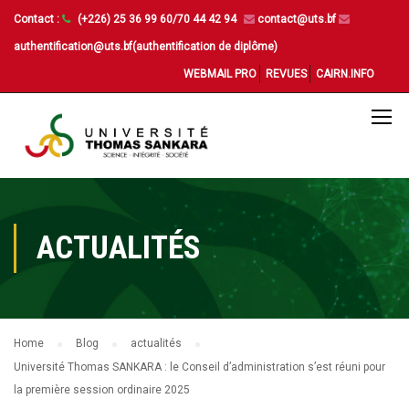
Contact :
(+226) 25 36 99 60/70 44 42 94
contact@uts.bf
authentification@uts.bf(authentification de diplôme)
WEBMAIL PRO
REVUES
CAIRN.INFO
ACTUALITÉS
Home
Blog
actualités
Université Thomas SANKARA : le Conseil d’administration s’est réuni pour
la première session ordinaire 2025