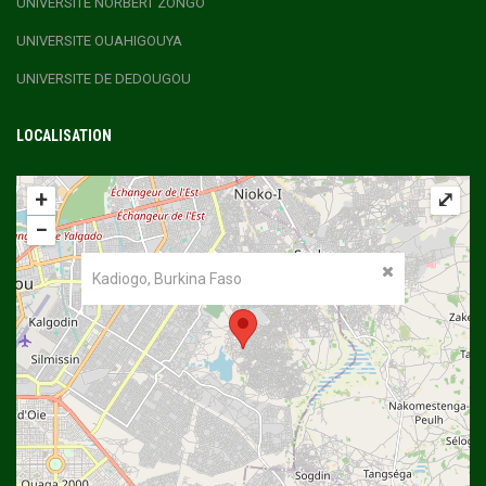
UNIVERSITE NORBERT ZONGO
UNIVERSITE OUAHIGOUYA
UNIVERSITE DE DEDOUGOU
LOCALISATION
+
⤢
−
Kadiogo, Burkina Faso