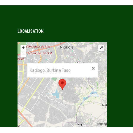
LOCALISATION
+
⤢
−
Kadiogo, Burkina Faso