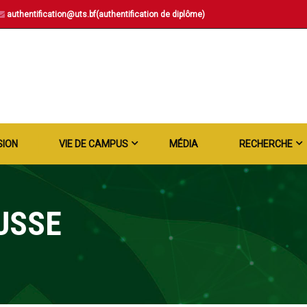
authentification@uts.bf(authentification de diplôme)
SION
VIE DE CAMPUS
MÉDIA
RECHERCHE
USSE