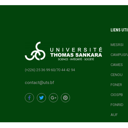
LIENS UTI
MESRSI
CAMPUSF
CAMES
(+226) 25 36 99 60/70 44 42 94
CENOU
contact@uts.bf
FONER
CIOSPB
FONRID
AUF
ONEF