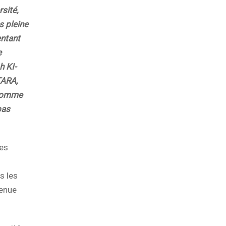
sité,
 pleine
entant
e
h KI-
TARA,
 comme
pas
les
s les
tenue