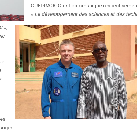
OUEDRAOGO ont communiqué respectivement
«
Le développement des sciences et des tech
er
»,
ie
der
e
la
ces
hanges.