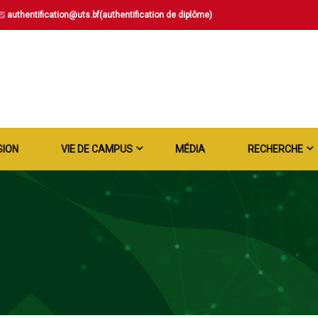
authentification@uts.bf(authentification de diplôme)
SION
VIE DE CAMPUS
MÉDIA
RECHERCHE