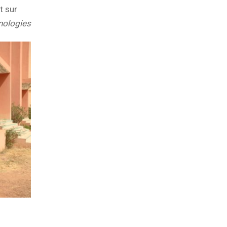
 sur
nologies