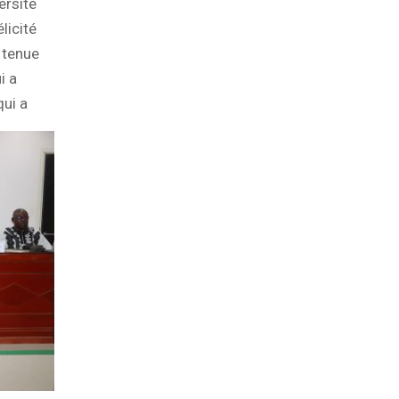
ersité
icité
 tenue
i a
ui a