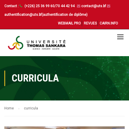
Contact :
(+226) 25 36 99 60/70 44 42 94
contact@uts.bf
authentification@uts.bf(authentification de diplôme)
WEBMAIL PRO
REVUES
CAIRN.INFO
CURRICULA
Home
curricula