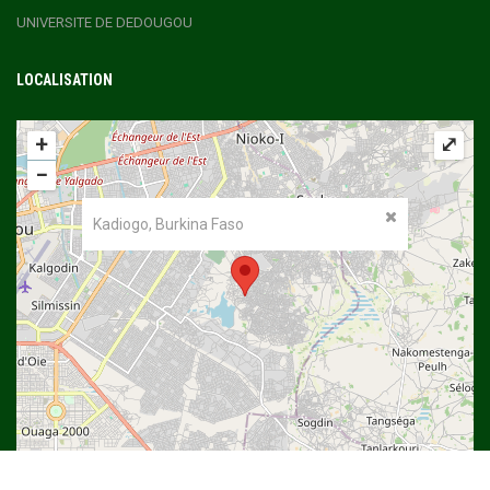
UNIVERSITE DE DEDOUGOU
LOCALISATION
+
⤢
−
Kadiogo, Burkina Faso
©
OpenStreetMap
contributors.