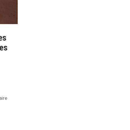
es
des
aire