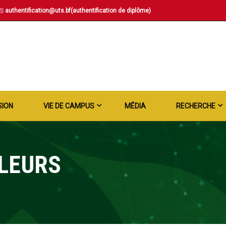
authentification@uts.bf(authentification de diplôme)
SION
VIE DE CAMPUS
MÉDIA
RECHERCHE
LEURS