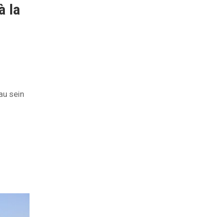
à la
au sein