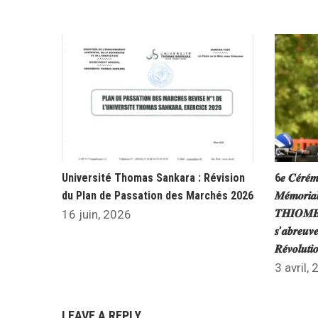
Université Thomas Sankara : Révision
6𝒆 𝑪𝒆́𝒓𝒆́𝒎
du Plan de Passation des Marchés 2026
𝑴𝒆́𝒎𝒐𝒓𝒊𝒂
𝑻𝑯𝑰𝑶𝑴𝑩𝑰
16 juin, 2026
𝒔’𝒂𝒃𝒓𝒆𝒖𝒗𝒆
𝑹𝒆́𝒗𝒐𝒍𝒖𝒕
3 avril,
LEAVE A REPLY