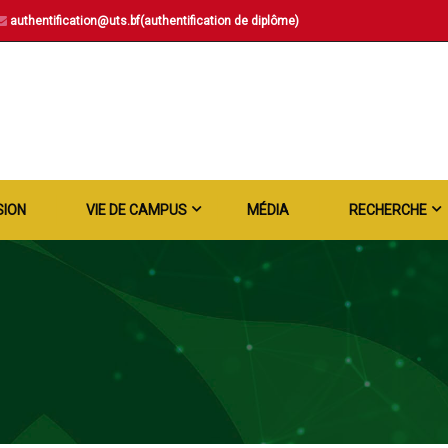
authentification@uts.bf(authentification de diplôme)
SION
VIE DE CAMPUS
MÉDIA
RECHERCHE