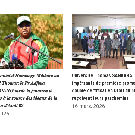
𝒐𝒏𝒊𝒂𝒍 𝒅’𝑯𝒐𝒎𝒎𝒂𝒈𝒆 𝑴𝒊𝒍𝒊𝒕𝒂𝒊𝒓𝒆 𝒂𝒖
Université Thomas SANKARA : 
𝒍 𝑻𝒉𝒐𝒎𝒂𝒔: 𝒍𝒆 𝑷𝒓 𝑨𝒅𝒋𝒊𝒎𝒂
impétrants de première promo
𝑵𝑶 𝒊𝒏𝒗𝒊𝒕𝒆 𝒍𝒂 𝒋𝒆𝒖𝒏𝒆𝒔𝒔𝒆 𝒂̀
double certificat en Droit du 
𝒓 𝒂̀ 𝒍𝒂 𝒔𝒐𝒖𝒓𝒄𝒆 𝒅𝒆𝒔 𝒊𝒅𝒆́𝒂𝒖𝒙 𝒅𝒆 𝒍𝒂
reçoivent leurs parchemins
𝒐𝒏 𝒅’𝑨𝒐𝒖̂𝒕 83
16 mars, 2026
 2026