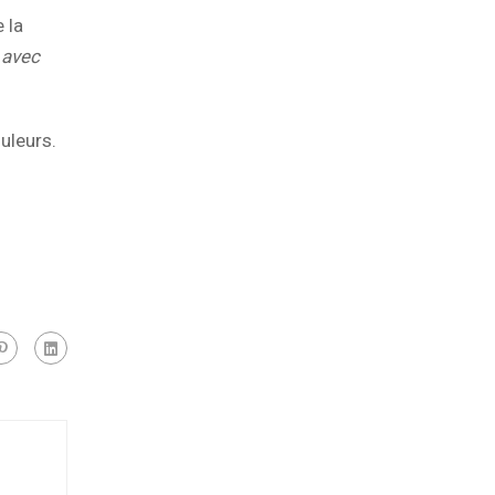
 la
r avec
uleurs.