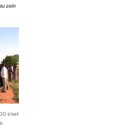
au sein
GO s’est
au