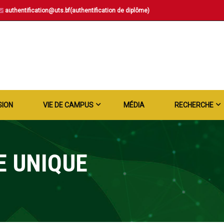
authentification@uts.bf(authentification de diplôme)
SION
VIE DE CAMPUS
MÉDIA
RECHERCHE
E UNIQUE