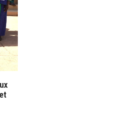
aux
et