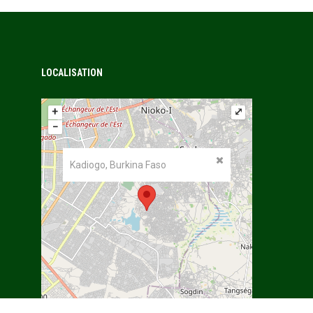
LOCALISATION
+
⤢
−
Kadiogo, Burkina Faso