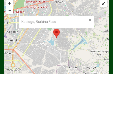
+
⤢
−
Kadiogo, Burkina Faso
©
OpenStreetMap
contributors.
Copyright © 2022
Université Thomas SANKARA
| DSI