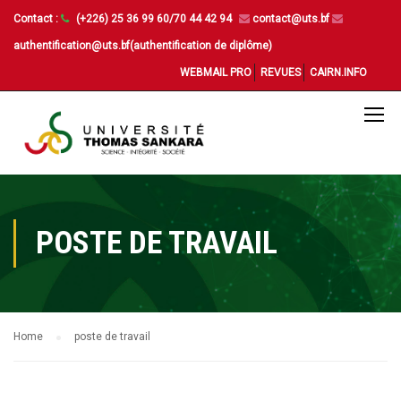
Contact :
(+226) 25 36 99 60/70 44 42 94
contact@uts.bf
authentification@uts.bf(authentification de diplôme)
WEBMAIL PRO
REVUES
CAIRN.INFO
POSTE DE TRAVAIL
Home
poste de travail