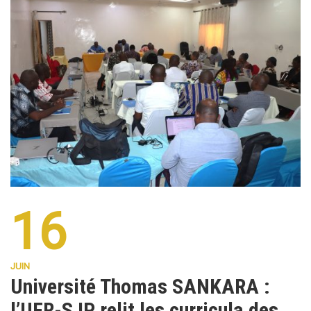
16
JUIN
Université Thomas SANKARA :
l’UFR-SJP relit les curricula des