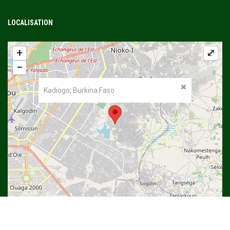
LOCALISATION
+
⤢
−
Kadiogo, Burkina Faso
©
OpenStreetMap
contributors.