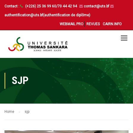
Contact :
(+226) 25 36 99 60/70 44 42 94
contact@uts.bf
authentification@uts.bf(authentification de diplôme)
WEBMAIL PRO
REVUES
CAIRN.INFO
SJP
Home
sjp