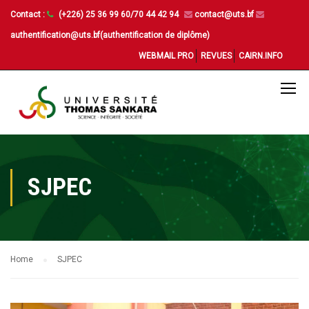
Contact :
(+226) 25 36 99 60/70 44 42 94
contact@uts.bf
authentification@uts.bf(authentification de diplôme)
WEBMAIL PRO
REVUES
CAIRN.INFO
SJPEC
Home
SJPEC