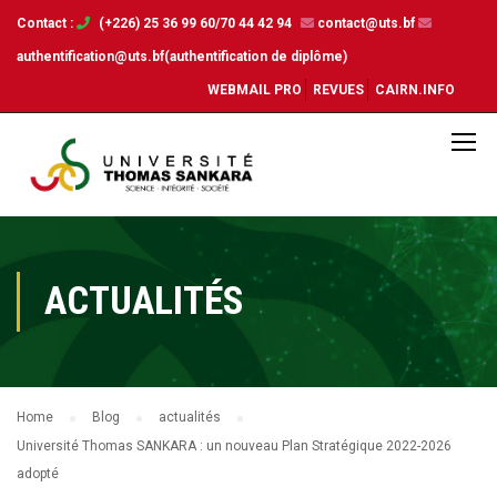
Contact :
(+226) 25 36 99 60/70 44 42 94
contact@uts.bf
authentification@uts.bf(authentification de diplôme)
WEBMAIL PRO
REVUES
CAIRN.INFO
ACTUALITÉS
Home
Blog
actualités
Université Thomas SANKARA : un nouveau Plan Stratégique 2022-2026
adopté