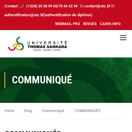
Contact :
(+226) 25 36 99 60/70 44 42 94
contact@uts.bf
authentification@uts.bf(authentification de diplôme)
WEBMAIL PRO
REVUES
CAIRN.INFO
COMMUNIQUÉ
Home
Blog
Communiqué
COMMUNIQUÉS