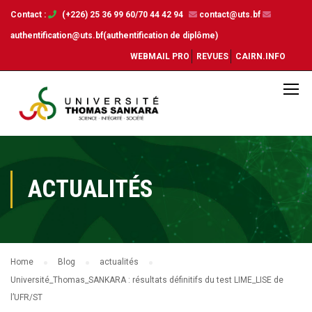
Contact :
(+226) 25 36 99 60/70 44 42 94
contact@uts.bf
authentification@uts.bf(authentification de diplôme)
WEBMAIL PRO
REVUES
CAIRN.INFO
ACTUALITÉS
Home
Blog
actualités
Université_Thomas_SANKARA : résultats définitifs du test LIME_LISE de
l’UFR/ST