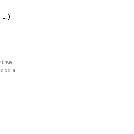
ntinue
e de la