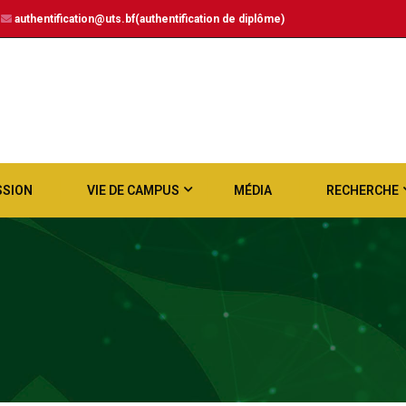
authentification@uts.bf(authentification de diplôme)
SSION
VIE DE CAMPUS
MÉDIA
RECHERCHE