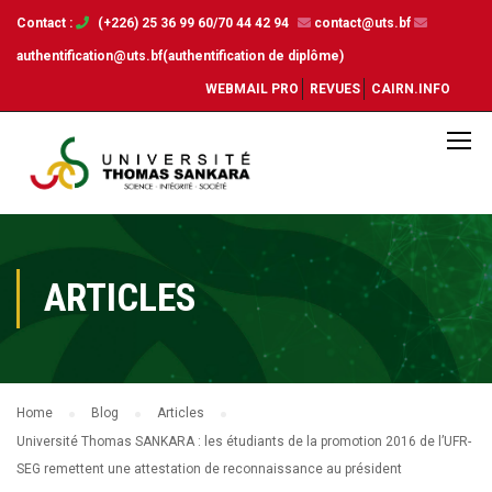
Contact :
(+226) 25 36 99 60/70 44 42 94
contact@uts.bf
authentification@uts.bf(authentification de diplôme)
WEBMAIL PRO
REVUES
CAIRN.INFO
ARTICLES
Home
Blog
Articles
Université Thomas SANKARA : les étudiants de la promotion 2016 de l’UFR-
SEG remettent une attestation de reconnaissance au président