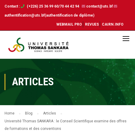
Contact :
(+226) 25 36 99 60/70 44 42 94
contact@uts.bf
authentification@uts.bf(authentification de diplôme)
WEBMAIL PRO
REVUES
CAIRN.INFO
ARTICLES
Home
Blog
Articles
Université Thomas SANKARA : le Conseil Scientifique examine des offres
de formations et des conventions