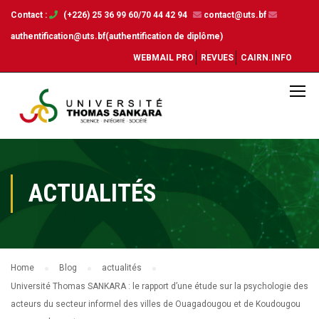
Contact :
(+226) 25 36 99 60/70 44 42 94
contact@uts.bf
authentification@uts.bf(authentification de diplôme)
WEBMAIL PRO
REVUES
CAIRN.INFO
ACTUALITÉS
Home
Blog
actualités
Université Thomas SANKARA : le rapport d’une étude sur la psychologie des
acteurs du secteur informel des villes de Ouagadougou et de Koudougou