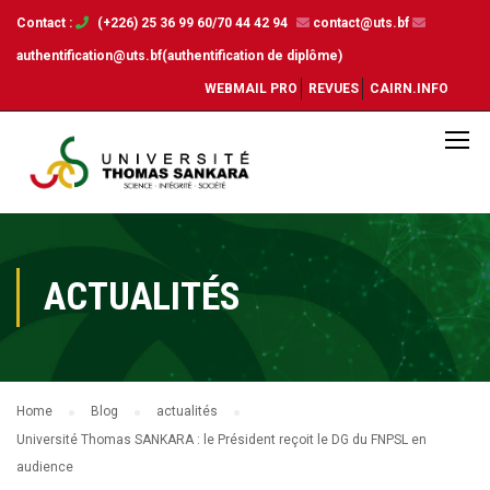
Contact :
(+226) 25 36 99 60/70 44 42 94
contact@uts.bf
authentification@uts.bf(authentification de diplôme)
WEBMAIL PRO
REVUES
CAIRN.INFO
ACTUALITÉS
Home
Blog
actualités
Université Thomas SANKARA : le Président reçoit le DG du FNPSL en
audience