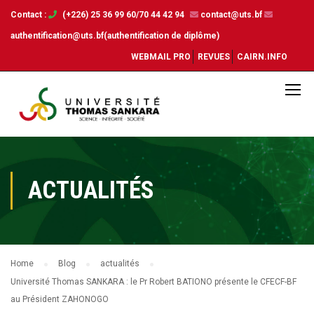
Contact :
(+226) 25 36 99 60/70 44 42 94
contact@uts.bf
authentification@uts.bf(authentification de diplôme)
WEBMAIL PRO
REVUES
CAIRN.INFO
ACTUALITÉS
Home
Blog
actualités
Université Thomas SANKARA : le Pr Robert BATIONO présente le CFECF-BF
au Président ZAHONOGO