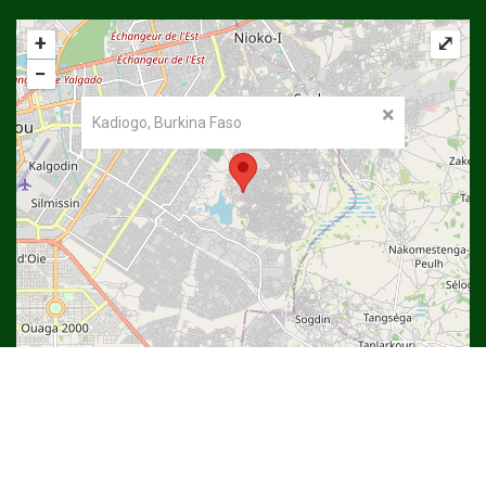
+
⤢
−
Kadiogo, Burkina Faso
©
OpenStreetMap
contributors.