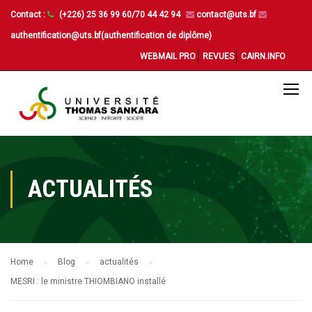
Contact :
(+226) 25 36 99 60/70 44 42 94
contact@uts.bf
authentification@uts.bf(authentification de diplôme)
WEBMAIL PRO
REVUES
CAIRN.INFO
ACTUALITÉS
Home
Blog
actualités
MESRI : le ministre THIOMBIANO installé