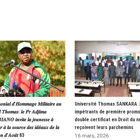
𝒐𝒏𝒊𝒂𝒍 𝒅’𝑯𝒐𝒎𝒎𝒂𝒈𝒆 𝑴𝒊𝒍𝒊𝒕𝒂𝒊𝒓𝒆 𝒂𝒖
Université Thomas SANKARA : 
𝒍 𝑻𝒉𝒐𝒎𝒂𝒔: 𝒍𝒆 𝑷𝒓 𝑨𝒅𝒋𝒊𝒎𝒂
impétrants de première promo
𝑵𝑶 𝒊𝒏𝒗𝒊𝒕𝒆 𝒍𝒂 𝒋𝒆𝒖𝒏𝒆𝒔𝒔𝒆 𝒂̀
double certificat en Droit du 
𝒓 𝒂̀ 𝒍𝒂 𝒔𝒐𝒖𝒓𝒄𝒆 𝒅𝒆𝒔 𝒊𝒅𝒆́𝒂𝒖𝒙 𝒅𝒆 𝒍𝒂
reçoivent leurs parchemins
𝒐𝒏 𝒅’𝑨𝒐𝒖̂𝒕 83
16 mars, 2026