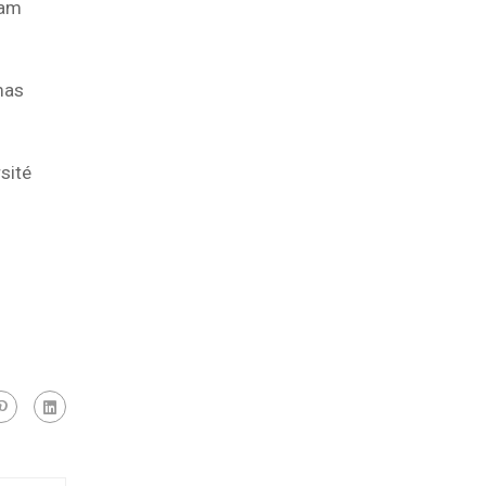
Pam
mas
sité