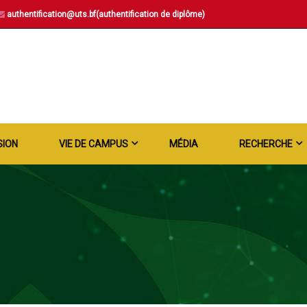
authentification@uts.bf(authentification de diplôme)
SION
VIE DE CAMPUS
MÉDIA
RECHERCHE