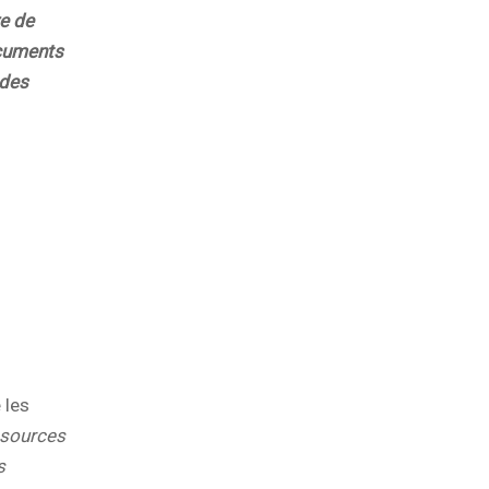
re de
ocuments
 des
 les
ssources
s