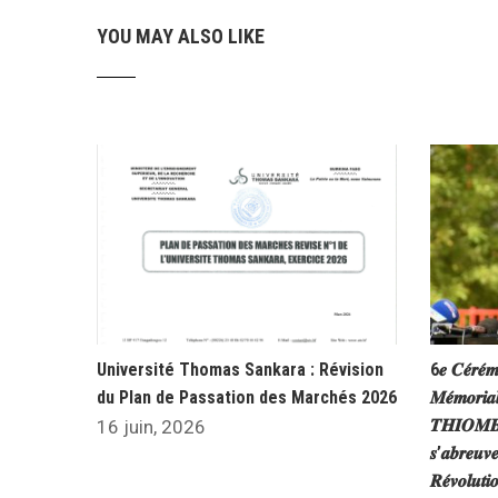
YOU MAY ALSO LIKE
Université Thomas Sankara : Révision
6𝒆 𝑪𝒆́𝒓𝒆́𝒎
du Plan de Passation des Marchés 2026
𝑴𝒆́𝒎𝒐𝒓𝒊𝒂
𝑻𝑯𝑰𝑶𝑴𝑩𝑰
16 juin, 2026
𝒔’𝒂𝒃𝒓𝒆𝒖𝒗𝒆
𝑹𝒆́𝒗𝒐𝒍𝒖𝒕