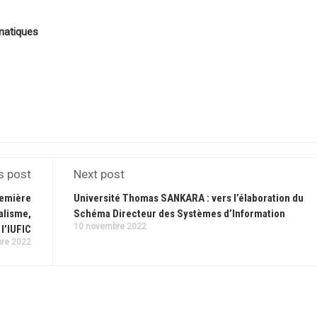
matiques
s post
Next post
remière
Université Thomas SANKARA : vers l’élaboration du
alisme,
Schéma Directeur des Systèmes d’Information
10 novembre 2022
l’IUFIC
re 2022