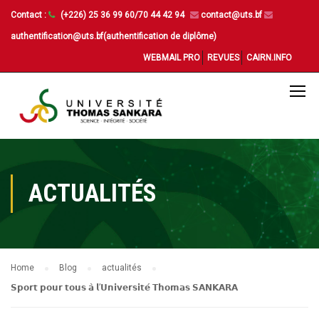
Contact :
(+226) 25 36 99 60/70 44 42 94
contact@uts.bf
authentification@uts.bf(authentification de diplôme)
WEBMAIL PRO
REVUES
CAIRN.INFO
ACTUALITÉS
Home
Blog
actualités
𝗦𝗽𝗼𝗿𝘁 𝗽𝗼𝘂𝗿 𝘁𝗼𝘂𝘀 𝗮̀ 𝗹’𝗨𝗻𝗶𝘃𝗲𝗿𝘀𝗶𝘁𝗲́ 𝗧𝗵𝗼𝗺𝗮𝘀 𝗦𝗔𝗡𝗞𝗔𝗥𝗔