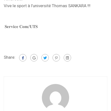
Vive le sport à l’université Thomas SANKARA !!!
𝐒𝐞𝐫𝐯𝐢𝐜𝐞 𝐂𝐨𝐦/𝐔𝐓𝐒
Share: