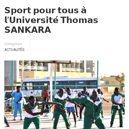
𝗦𝗽𝗼𝗿𝘁 𝗽𝗼𝘂𝗿 𝘁𝗼𝘂𝘀 𝗮̀
𝗹’𝗨𝗻𝗶𝘃𝗲𝗿𝘀𝗶𝘁𝗲́ 𝗧𝗵𝗼𝗺𝗮𝘀
𝗦𝗔𝗡𝗞𝗔𝗥𝗔
Categories
ACTUALITÉS