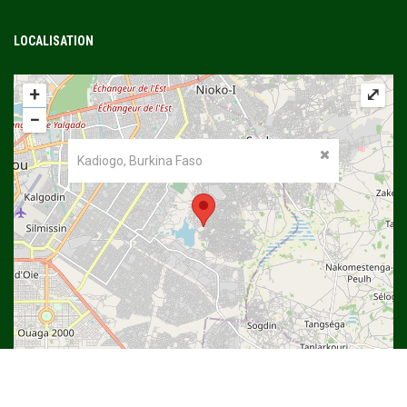
LOCALISATION
+
⤢
−
Kadiogo, Burkina Faso
©
OpenStreetMap
contributors.