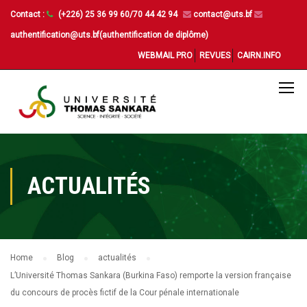
Contact :
(+226) 25 36 99 60/70 44 42 94
contact@uts.bf
authentification@uts.bf(authentification de diplôme)
WEBMAIL PRO
REVUES
CAIRN.INFO
ACTUALITÉS
Home
Blog
actualités
L’Université Thomas Sankara (Burkina Faso) remporte la version française
du concours de procès fictif de la Cour pénale internationale