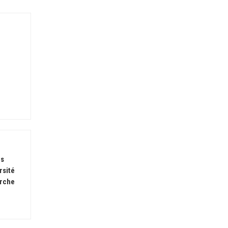
es
rsité
arche