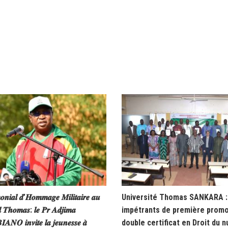
𝒐𝒏𝒊𝒂𝒍 𝒅’𝑯𝒐𝒎𝒎𝒂𝒈𝒆 𝑴𝒊𝒍𝒊𝒕𝒂𝒊𝒓𝒆 𝒂𝒖
Université Thomas SANKARA : 
𝒍 𝑻𝒉𝒐𝒎𝒂𝒔: 𝒍𝒆 𝑷𝒓 𝑨𝒅𝒋𝒊𝒎𝒂
impétrants de première promo
𝑵𝑶 𝒊𝒏𝒗𝒊𝒕𝒆 𝒍𝒂 𝒋𝒆𝒖𝒏𝒆𝒔𝒔𝒆 𝒂̀
double certificat en Droit du 