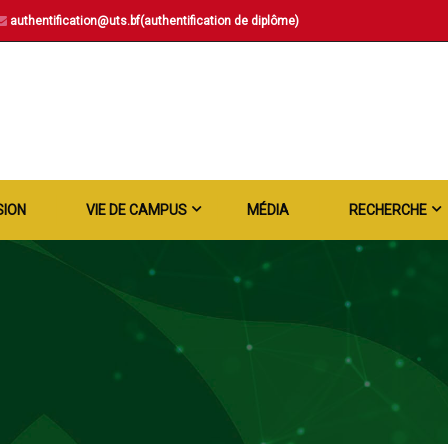
authentification@uts.bf(authentification de diplôme)
SION
VIE DE CAMPUS
MÉDIA
RECHERCHE