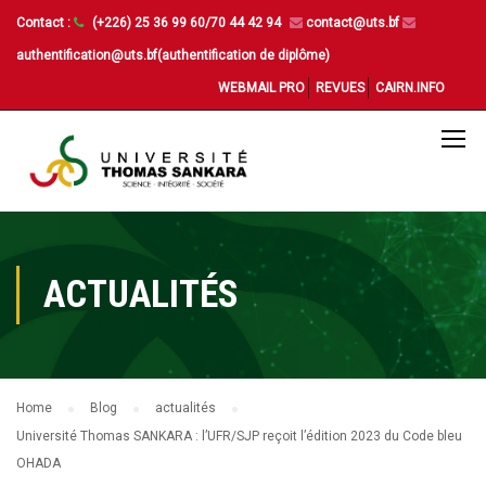
Contact :
(+226) 25 36 99 60/70 44 42 94
contact@uts.bf
authentification@uts.bf(authentification de diplôme)
WEBMAIL PRO
REVUES
CAIRN.INFO
ACTUALITÉS
Home
Blog
actualités
Université Thomas SANKARA : l’UFR/SJP reçoit l’édition 2023 du Code bleu
OHADA