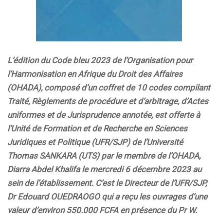
L’édition du Code bleu 2023 de l’Organisation pour
l’Harmonisation en Afrique du Droit des Affaires
(OHADA), composé d’un coffret de 10 codes compilant
Traité, Règlements de procédure
et
d’arbitrage
,
d’A
ctes
uniformes
et
d
e J
urisprudence
a
nnot
ée, est offerte à
l’Unité de Formation et de Recherche en Sciences
Juridiques et Politique (UFR/SJP) de l’Université
Thomas SANKARA (UTS) par le membre de l’OHADA,
Diarra Abdel Khalifa le mercredi 6 décembre 2023 au
sein de l’établissement. C’est le Directeur de l’UFR/SJP,
Dr Edouard OUEDRAOGO qui a reçu les ouvrages d’une
valeur d’environ 550.000 FCFA en présence du Pr W.