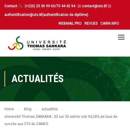
Contact :
(+226) 25 36 99 60/70 44 42 94
contact@uts.bf
authentification@uts.bf(authentification de diplôme)
WEBMAIL PRO
REVUES
CAIRN.INFO
ACTUALITÉS
Home
Blog
actualités
Université Thomas SANKARA : 33 sur 35 admis soit 94,28% de taux de
succès aux CTS du CAMES