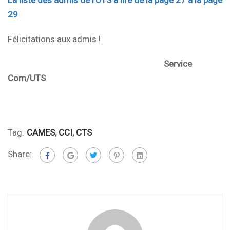
La liste des admis de l’UTS à lire de la page 27 à la page
29
Félicitations aux admis !
Service
Com/UTS
Tag:
CAMES
,
CCI
,
CTS
Share: