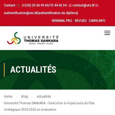
Contact :
(+226) 25 36 99 60/70 44 42 94
contact@uts.bf
authentification@uts.bf(authentification de diplôme)
WEBMAIL PRO
REVUES
CAIRN.INFO
ACTUALITÉS
Home
Blog
actualités
Université Thomas SANKARA : l’exécution à mi-parcours du Plan
stratégique 2022-2026 en évaluation