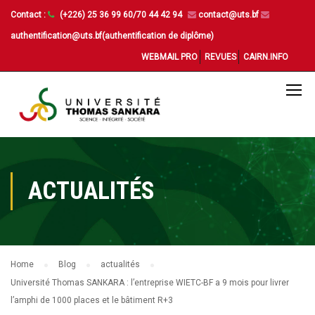
Contact :
(+226) 25 36 99 60/70 44 42 94
contact@uts.bf
authentification@uts.bf(authentification de diplôme)
WEBMAIL PRO
REVUES
CAIRN.INFO
ACTUALITÉS
Home
Blog
actualités
Université Thomas SANKARA : l’entreprise WIETC-BF a 9 mois pour livrer
l’amphi de 1000 places et le bâtiment R+3