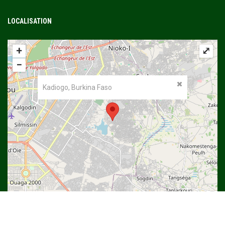
LOCALISATION
+
⤢
−
Kadiogo, Burkina Faso
©
OpenStreetMap
contributors.