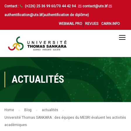
Contact :
(+226) 25 36 99 60/70 44 42 94
contact@uts.bf
authentification@uts.bf(authentification de diplôme)
WEBMAIL PRO
REVUES
CAIRN.INFO
ACTUALITÉS
Home
Blog
actualités
Université Thomas SANKARA : des équipes du MESRI évaluent les activités
académiques