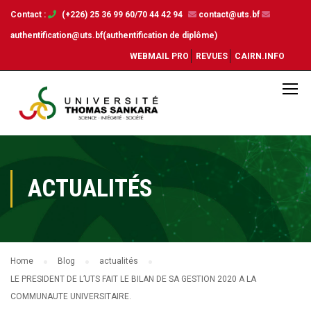
Contact :
(+226) 25 36 99 60/70 44 42 94
contact@uts.bf
authentification@uts.bf(authentification de diplôme)
WEBMAIL PRO
REVUES
CAIRN.INFO
ACTUALITÉS
Home
Blog
actualités
LE PRESIDENT DE L’UTS FAIT LE BILAN DE SA GESTION 2020 A LA
COMMUNAUTE UNIVERSITAIRE.