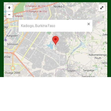
+
⤢
−
Kadiogo, Burkina Faso
©
OpenStreetMap
contributors.