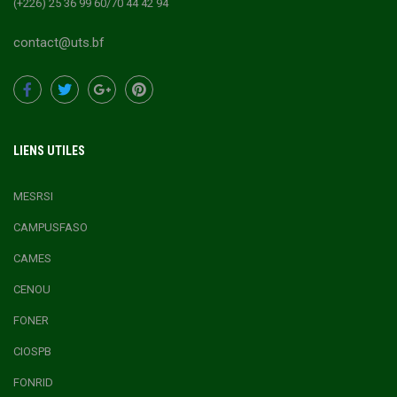
(+226) 25 36 99 60/70 44 42 94
contact@uts.bf
LIENS UTILES
MESRSI
CAMPUSFASO
CAMES
CENOU
FONER
CIOSPB
FONRID