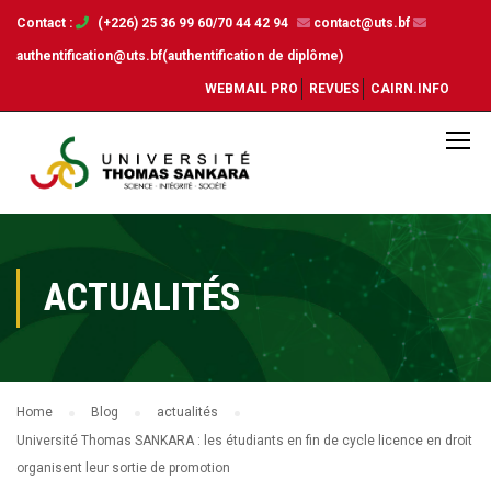
Contact :
(+226) 25 36 99 60/70 44 42 94
contact@uts.bf
authentification@uts.bf(authentification de diplôme)
WEBMAIL PRO
REVUES
CAIRN.INFO
ACTUALITÉS
Home
Blog
actualités
Université Thomas SANKARA : les étudiants en fin de cycle licence en droit
organisent leur sortie de promotion