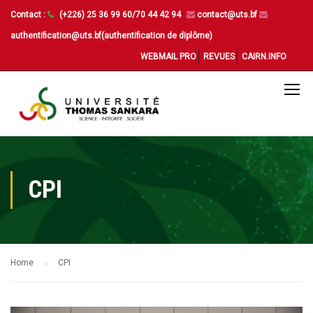
Contact :
(+226) 25 36 99 60/70 44 42 94
contact@uts.bf
authentification@uts.bf(authentification de diplôme)
WEBMAIL PRO
REVUES
CAIRN.INFO
CPI
Home
CPI