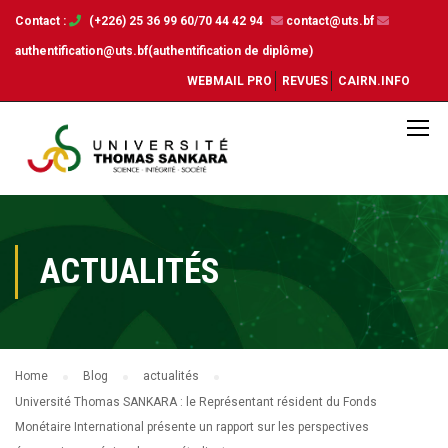
Contact :
(+226) 25 36 99 60/70 44 42 94
contact@uts.bf
authentification@uts.bf(authentification de diplôme)
WEBMAIL PRO
REVUES
CAIRN.INFO
ACTUALITÉS
Home
Blog
actualités
Université Thomas SANKARA : le Représentant résident du Fonds
Monétaire International présente un rapport sur les perspectives