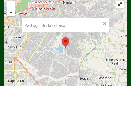
+
⤢
−
Kadiogo, Burkina Faso
©
OpenStreetMap
contributors.
Copyright © 2022
Université Thomas SANKARA
| DSI