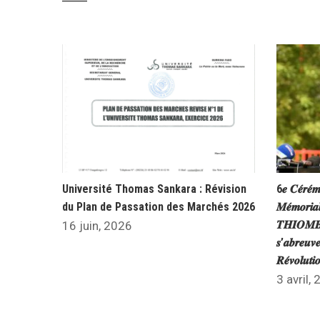
Université Thomas Sankara : Révision
6𝒆 𝑪𝒆́𝒓𝒆́𝒎
du Plan de Passation des Marchés 2026
𝑴𝒆́𝒎𝒐𝒓𝒊𝒂
𝑻𝑯𝑰𝑶𝑴𝑩𝑰
16 juin, 2026
𝒔’𝒂𝒃𝒓𝒆𝒖𝒗𝒆
𝑹𝒆́𝒗𝒐𝒍𝒖𝒕
3 avril,