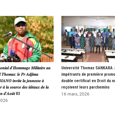
𝒐𝒏𝒊𝒂𝒍 𝒅’𝑯𝒐𝒎𝒎𝒂𝒈𝒆 𝑴𝒊𝒍𝒊𝒕𝒂𝒊𝒓𝒆 𝒂𝒖
Université Thomas SANKARA : 
𝒍 𝑻𝒉𝒐𝒎𝒂𝒔: 𝒍𝒆 𝑷𝒓 𝑨𝒅𝒋𝒊𝒎𝒂
impétrants de première promo
𝑵𝑶 𝒊𝒏𝒗𝒊𝒕𝒆 𝒍𝒂 𝒋𝒆𝒖𝒏𝒆𝒔𝒔𝒆 𝒂̀
double certificat en Droit du 
𝒓 𝒂̀ 𝒍𝒂 𝒔𝒐𝒖𝒓𝒄𝒆 𝒅𝒆𝒔 𝒊𝒅𝒆́𝒂𝒖𝒙 𝒅𝒆 𝒍𝒂
reçoivent leurs parchemins
𝒐𝒏 𝒅’𝑨𝒐𝒖̂𝒕 83
16 mars, 2026
 2026