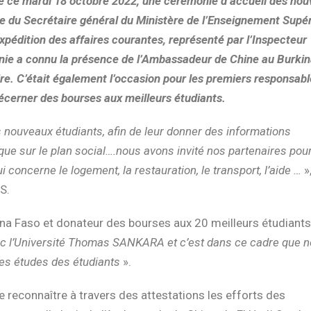
 ce mardi 18 octobre 2022, une cérémonie d’accueil des no
ce du Secrétaire général du Ministère de l’Enseignement Supér
expédition des affaires courantes, représenté par l’Inspecteur
onie a connu la présence de l’Ambassadeur de Chine au Burkin
e. C’était également l’occasion pour les premiers responsabl
 décerner des bourses aux meilleurs étudiants.
es nouveaux étudiants, afin de leur donner des informations
ue sur le plan social….nous avons invité nos partenaires pour
 concerne le logement, la restauration, le transport, l’aide …
»,
S.
a Faso et donateur des bourses aux 20 meilleurs étudiants
ec l’Université Thomas SANKARA et c’est dans ce cadre que 
es études des étudiants
».
de reconnaître à travers des attestations les efforts des