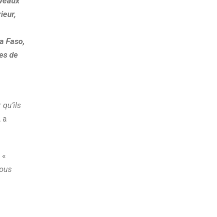
uveaux
ieur,
a Faso,
es de
 qu’ils
 a
 «
nous