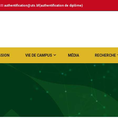
authentification@uts.bf(authentification de diplôme)
SSION
VIE DE CAMPUS
MÉDIA
RECHERCHE