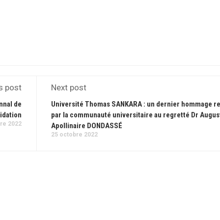
s post
Next post
nnal de
Université Thomas SANKARA : un dernier hommage r
idation
par la communauté universitaire au regretté Dr Augus
re 2022
Apollinaire DONDASSÉ
25 octobre 2022