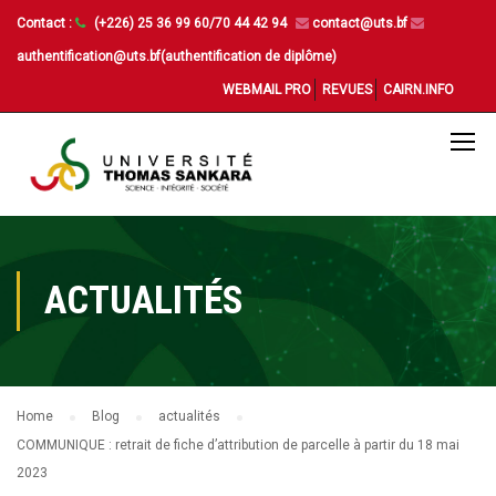
Contact :
(+226) 25 36 99 60/70 44 42 94
contact@uts.bf
authentification@uts.bf(authentification de diplôme)
WEBMAIL PRO
REVUES
CAIRN.INFO
ACTUALITÉS
Home
Blog
actualités
COMMUNIQUE : retrait de fiche d’attribution de parcelle à partir du 18 mai
2023